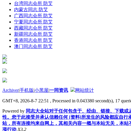
台湾同志会所 防艾
内蒙古同志 防艾
广西同志会所 防艾
宁夏同志会所 防艾
西藏同志会所 防艾
新疆同志会所 防艾
香港同志会所 防艾
澳门同志会所 防艾
Archiver
|
手机版
|
小黑屋
|
一同资讯
网站统计
GMT+8, 2026-8-7 22:51
, Processed in 0.043380 second(s), 17 querie
Powered by
同志大全站对于任何包含于、经由、链接、下载或从
性。您于此接受并承认信赖任何 [资料]所发生的风险都应自行
站，所有连接均来自网上，其相关内容一概与本站无关，本站不
项行动
X3.2