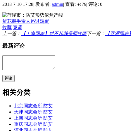
2018-7-10 17:28
|
发布者:
admin
|
查看:
4479
|
评论: 0
鲜花
握手
雷人
路过
鸡蛋
收藏
邀请
上一篇：
【上海同志】对不起我是同性恋
下一篇：
【亚洲同志
最新评论
评论
相关分类
北京同志会所 防艾
天津同志会所 防艾
上海同志会所 防艾
重庆同志会所 防艾
河北同志会所 防艾