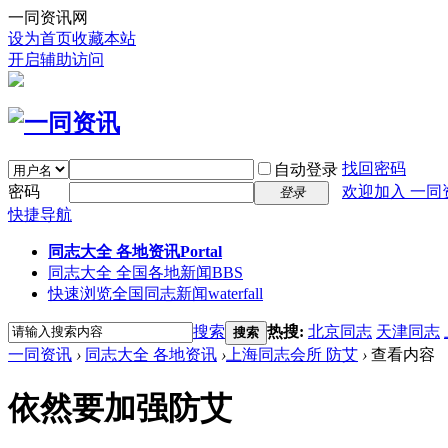
一同资讯网
设为首页
收藏本站
开启辅助访问
找回密码
自动登录
密码
欢迎加入 一同
登录
快捷导航
同志大全 各地资讯
Portal
同志大全 全国各地新闻
BBS
快速浏览全国同志新闻
waterfall
搜索
热搜:
北京同志
天津同志
搜索
一同资讯
›
同志大全 各地资讯
›
上海同志会所 防艾
›
查看内容
依然要加强防艾