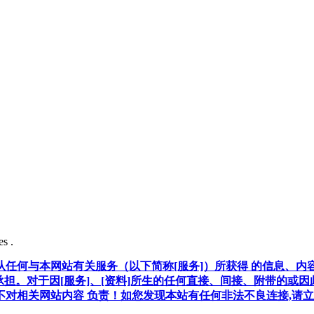
s .
任何与本网站有关服务（以下简称[服务]）所获得 的信息、内
承担。对于因[服务]、[资料]所生的任何直接、间接、附带的或
对相关网站内容 负责！如您发现本站有任何非法不良连接,请立即