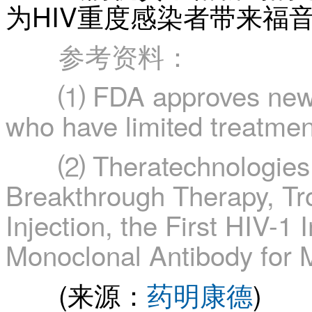
为HIV重度感染者带来福
参考资料：
⑴ FDA approves new HIV
who have limited treatmen
⑵ Theratechnologies A
Breakthrough Therapy, Tr
Injection, the First HIV-1
Monoclonal Antibody for M
(来源：
药明康德
)