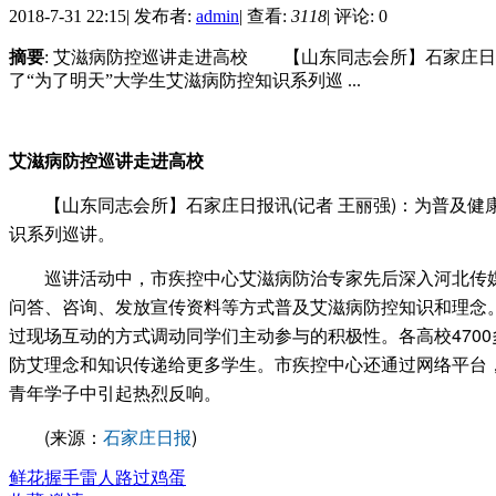
2018-7-31 22:15
|
发布者:
admin
|
查看:
3118
|
评论: 0
摘要
: 艾滋病防控巡讲走进高校 【山东同志会所】石家庄日
了“为了明天”大学生艾滋病防控知识系列巡 ...
艾滋病防控巡讲走进高校
【山东同志会所】石家庄日报讯(记者 王丽强)：为普及健康
识系列巡讲。
巡讲活动中，市疾控中心艾滋病防治专家先后深入河北传媒
问答、咨询、发放宣传资料等方式普及艾滋病防控知识和理念
过现场互动的方式调动同学们主动参与的积极性。各高校470
防艾理念和知识传递给更多学生。市疾控中心还通过网络平台，
青年学子中引起热烈反响。
(来源：
石家庄日报
)
鲜花
握手
雷人
路过
鸡蛋