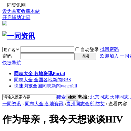
一同资讯网
设为首页
收藏本站
开启辅助访问
找回密码
自动登录
密码
欢迎加入 一同
登录
快捷导航
同志大全 各地资讯
Portal
同志大全 全国各地新闻
BBS
快速浏览全国同志新闻
waterfall
搜索
热搜:
北京同志
天津同志
搜索
一同资讯
›
同志大全 各地资讯
›
贵州同志会所 防艾
›
查看内容
作为母亲，我今天想谈谈HIV