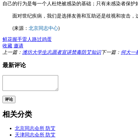
自己的行为是每一个人杜绝被感染的基础；只有未感染者保护
面对世纪疾病，我们是选择友善和互助还是歧视和攻击，这
(来源：
北京同志中心
)
鲜花
握手
雷人
路过
鸡蛋
收藏
邀请
上一篇：
潍坊大学生志愿者宣讲禁毒防艾知识
下一篇：
何大一
最新评论
评论
相关分类
北京同志会所 防艾
天津同志会所 防艾