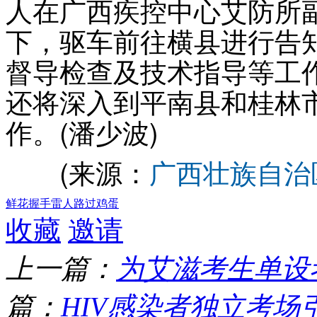
人在广西疾控中心艾防所
下，驱车前往横县进行告
督导检查及技术指导等工作
还将深入到平南县和桂林
作。(潘少波)
(来源：
广西壮族自治
鲜花
握手
雷人
路过
鸡蛋
收藏
邀请
上一篇：
为艾滋考生单设
篇：
HIV感染者独立考