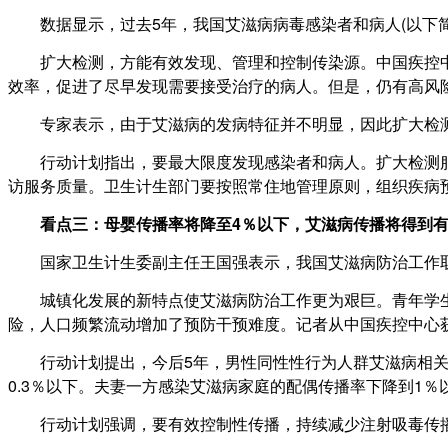
数据显示，过去5年，我国艾滋病病毒感染者和病人(以下简称感
扩大检测，方能有效发现、管理和控制传染源。中国疾控中心主任
效率，促进了尽早发现需要接受治疗的病人。但是，仍有高风
专家表示，由于艾滋病的发病特征并不明显，因此扩大检测
行动计划指出，要最大限度发现感染者和病人。扩大检测服
访服务质量。卫生计生部门要按照常住地管理原则，组织疾病
看点三：母婴传播率将降至4％以下，艾滋病传播将得到
国家卫生计生委副主任王国强表示，我国艾滋病防治工作取
城镇化发展的新特点使艾滋病防治工作更为艰巨。青年学生
险，人口频繁流动增加了预防干预难度。记者从中国疾控中心获悉
行动计划提出，今后5年，男性同性性行为人群艾滋病相关危
0.3％以下。夫妻一方感染艾滋病家庭的配偶传播率下降到1％
行动计划强调，要有效控制性传播，持续减少注射吸毒传播