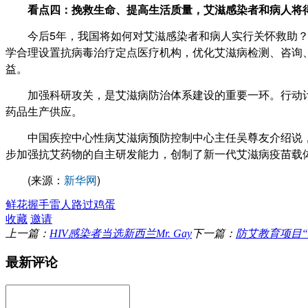
看点四：挽救生命、提高生活质量，艾滋感染者和病人将
今后5年，我国将如何对艾滋感染者和病人实行关怀救助？
学合理设置抗病毒治疗定点医疗机构，优化艾滋病检测、咨询
益。
加强科研攻关，是艾滋病防治体系建设的重要一环。行动计
药品生产供应。
中国疾控中心性病艾滋病预防控制中心主任吴尊友介绍说，通
步加强抗艾药物的自主研发能力，创制了新一代艾滋病疫苗载
(来源：
新华网
)
鲜花
握手
雷人
路过
鸡蛋
收藏
邀请
上一篇：
HIV感染者当选新西兰Mr. Gay
下一篇：
防艾教育项目
最新评论