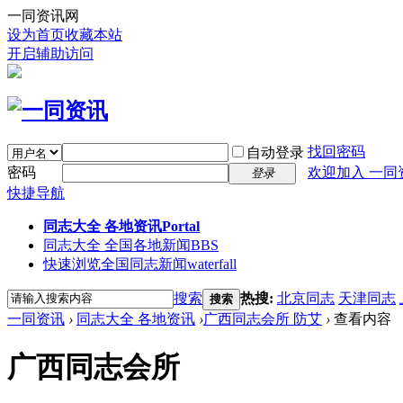
一同资讯网
设为首页
收藏本站
开启辅助访问
找回密码
自动登录
密码
欢迎加入 一同
登录
快捷导航
同志大全 各地资讯
Portal
同志大全 全国各地新闻
BBS
快速浏览全国同志新闻
waterfall
搜索
热搜:
北京同志
天津同志
搜索
一同资讯
›
同志大全 各地资讯
›
广西同志会所 防艾
›
查看内容
广西同志会所