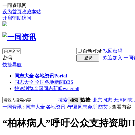
一同资讯网
设为首页
收藏本站
开启辅助访问
找回密码
自动登录
密码
欢迎加入 一同
登录
快捷导航
同志大全 各地资讯
Portal
同志大全 全国各地新闻
BBS
快速浏览全国同志新闻
waterfall
搜索
热搜:
北京同志
天津同志
搜索
一同资讯
›
同志大全 各地资讯
›
宁夏同志会所 防艾
›
查看内容
“柏林病人”呼吁公众支持资助H