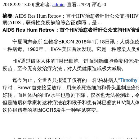
2018-9-9 13:00
|
发布者:
admin
|
查看:
2972
|
评论: 0
摘要
: AIDS Res Hum Retrov：首个HIV治愈者呼吁公众支持H
病(AIDS，获得性免疫缺陷综合征)病毒，是 ...
AIDS Res Hum Retrov：首个HIV治愈者呼吁公众支持HIV
宁夏同志会所 生物谷BIOON 2018年1月18日讯：人类免疫缺陷病毒
一种病毒。1983年，HIV在美国首次发现。它是一种感染人类免疫
HIV通过破坏人体的T淋巴细胞，进而阻断细胞免疫和体液
疫苗，至今无有效治疗方法，对人类健康造成极大威胁。
迄今为止，全世界只报道了仅有的一名“柏林病人”
Timothy
疗时，Brown首先接受放疗，用来杀死癌细胞和骨头里制造
好转，而且体内的HIV水平也急剧下降，仪器也无法检测出，令
但是随后科学家将这种疗法在和猴子和患有淋巴瘤的HIV病人体
这位捐赠者的基因CCR5发生一种罕见突变。