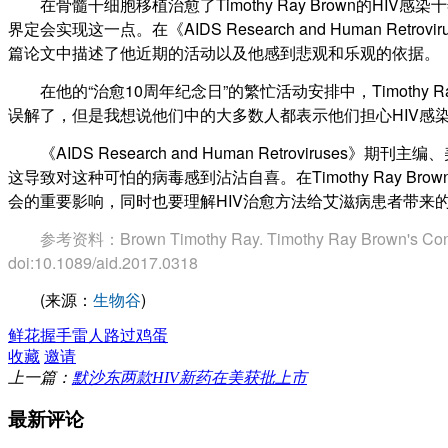
在骨髓干细胞移植治愈了Timothy Ray Brown的HIV感
界定会实现这一点。在《AIDS Research and Human Retrovir
篇论文中描述了他近期的活动以及他感到悲观和乐观的依据。
在他的“治愈10周年纪念日”的繁忙活动安排中，Timothy Ray
误解了，但是我想说他们中的大多数人都表示他们担心HIV感
《AIDS Research and Human Retroviru
这导致对这种可怕的病毒感到沾沾自喜。在Timothy Ray 
会的重要影响，同时也要理解HIV治愈方法给艾滋病患者带来的
参考资料：Brown Timothy Ray.
Timothy Ray Brown's Con
doi:10.1089/aid.2017.0318
(来源：
生物谷
)
鲜花
握手
雷人
路过
鸡蛋
收藏
邀请
上一篇：
默沙东两款HIV新药在美获批上市
最新评论