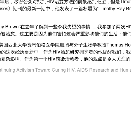
染十年后，尽管公众对找到HIV治愈方法的前景感到绝望，但是Timo
uses》期刊的最新一期中，他发表了一篇标题为“Timothy Ray Brown's C
 Brown“在去年了解到一些令我失望的事情......我参加了两次
染被治愈。这主要是因为他们害怕这会严重影响他们的生活：他们
ses》期刊主编、美国西北大学费恩伯格医学院细胞与分子生物学教授Thom
Brown的这次经历更新中，作为HIV治愈研究拥护者的他提醒我
复杂影响。作为第一个HIV感染治愈者，他的观点是令人关注的
tinuing Activism Toward Curing HIV
. AIDS Research and Human