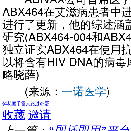
ABX464在艾滋病患者中进
进行了更新，他的综述涵盖两
研究(ABX464-004和AB
独立证实ABX464在使用
以将含有HIV DNA的病
略晓薛)
(来源：
一诺医学
)
鲜花
握手
雷人
路过
鸡蛋
收藏
邀请
上一篇：
“即插即用”平台