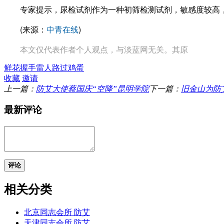
专家提示，尿检试剂作为一种初筛检测试剂，敏感度较高，
(来源：
中青在线
)
本文仅代表作者个人观点，与淡蓝网无关。其原
鲜花
握手
雷人
路过
鸡蛋
收藏
邀请
上一篇：
防艾大使蔡国庆“空降”昆明学院
下一篇：
旧金山为防艾
最新评论
评论
相关分类
北京同志会所 防艾
天津同志会所 防艾