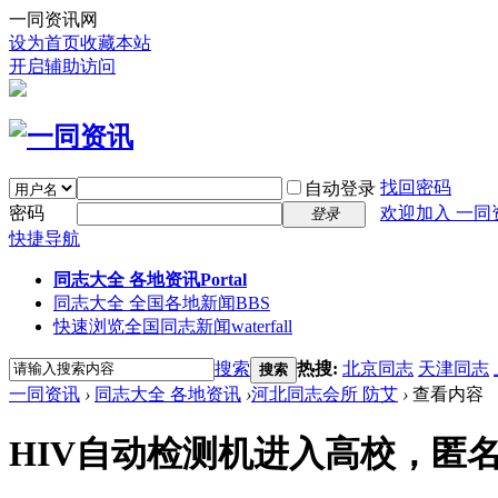
一同资讯网
设为首页
收藏本站
开启辅助访问
找回密码
自动登录
密码
欢迎加入 一同
登录
快捷导航
同志大全 各地资讯
Portal
同志大全 全国各地新闻
BBS
快速浏览全国同志新闻
waterfall
搜索
热搜:
北京同志
天津同志
搜索
一同资讯
›
同志大全 各地资讯
›
河北同志会所 防艾
›
查看内容
HIV自动检测机进入高校，匿