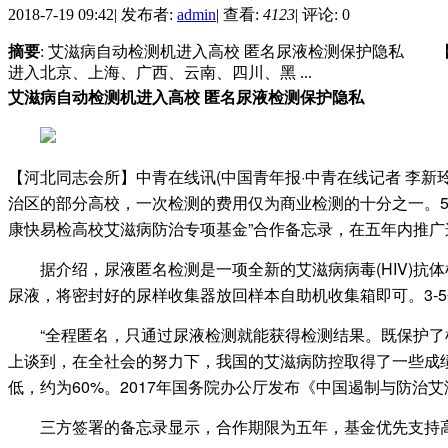
2018-7-19 09:42
|
发布者:
admin
|
查看:
4123
|
评论: 0
摘要
: 艾滋病自动检测机进入高校 匿名尿液检测保护隐私 
进入北京、上海、广西、云南、四川、黑 ...
艾滋病自动检测机进入高校 匿名尿液检测保护隐私
【河北同志会所】中青在线讯(中国青年报·中青在线记者 李
治区的部分高校，一次检测的费用仅为商业检测的十分之一。5
康快易检高校艾滋病防治专项基金”合作备忘录，在五年内推
据介绍，尿液匿名检测是一项全新的艾滋病病毒(HIV)抗
尿液，将密封好的尿样收集器放回样本自助机收集箱即可。3-
“全程匿名，只通过尿液检测就能获得检测结果。既保护了检
上谈到，在全社会的努力下，我国的艾滋病防控取得了一些成
低，约为60%。2017年国务院办公厅发布《中国遏制与防治
三方签署的备忘录显示，合作期限为五年，基金优先支持高校