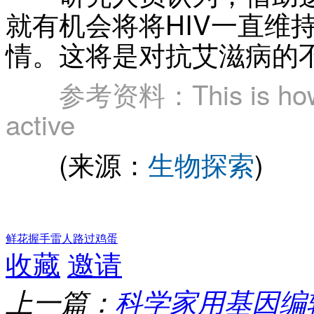
就有机会将将HIV一直维
情。这将是对抗艾滋病的
参考资料：
This is h
active
(来源：
生物探索
)
鲜花
握手
雷人
路过
鸡蛋
收藏
邀请
上一篇：
科学家用基因编