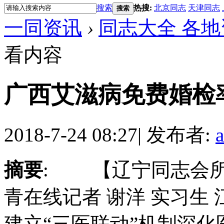
搜索
热搜:
北京同志
天津同志
搜索
一同资讯
›
同志大全 各地
看内容
广西艾滋病免费婚检率9
2018-7-24 08:27
|
发布者:
摘要
: 【辽宁同志会所
青在线记者 谢洋 实习生 
建立“三医联动”机制深