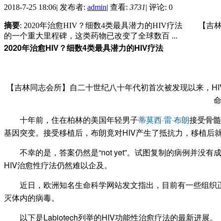
2018-7-25 18:06
|
发布者:
admin
|
查看:
3731
|
评论: 0
摘要
: 2020年治愈HIV？细数4类最具潜力的HIV疗法
的一个重大里程碑，这类药物已改变了全球数百 ...
2020年治愈HIV？细数4类最具潜力的HIV疗法
【吉林同志会所】自二十世纪八十年代初首次被发现以来，HI
命
十年前，住在柏林的美国年轻男子
蒂莫西·雷·布朗
接受骨髓
基因突变。接受移植后，布朗竟对HIV产生了抵抗力，移植后
不幸的是，答案仍然是“not yet”。试图复制的病例并没
HIV治愈性疗法仍然难以企及。
近日，欧洲知名生命科学网站发文指出，目前有一些组织正在
灭体内的病毒。
以下是Labiotech列举的HIV功能性治愈疗法的最新进展。