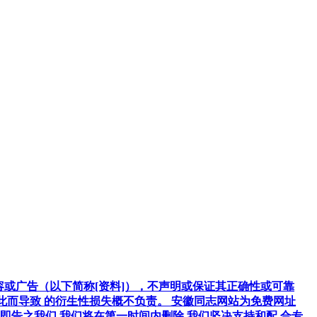
容或广告（以下简称[资料]），不声明或保证其正确性或可靠
因此而导致 的衍生性损失概不负责。 安徽同志网站为免费网址
告之我们,我们将在第一时间内删除.我们坚决支持和配 合专