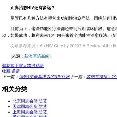
距离治愈HIV还有多远？
尽管已有几种方法有望带来功能性治愈疗法，围绕任何HIV
目前为止，这些功能性疗法都还未到后期临床阶段。这意味着似乎
动，如果成功，将在未来10年内带来首个功能性治愈疗法。(新浪医药
文章参考来源：
An HIV Cure by 2020? A Review of the Fu
(来源：
新浪医药新闻
)
鲜花
握手
雷人
路过
鸡蛋
收藏
邀请
上一篇：
细数4类最具潜力的HIV疗法
下一篇：
攻防艾滋病：它
相关分类
北京同志会所 防艾
天津同志会所 防艾
上海同志会所 防艾