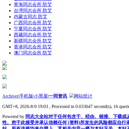
青海同志会所 防艾
台湾同志会所 防艾
内蒙古同志 防艾
广西同志会所 防艾
宁夏同志会所 防艾
西藏同志会所 防艾
新疆同志会所 防艾
香港同志会所 防艾
澳门同志会所 防艾
Archiver
|
手机版
|
小黑屋
|
一同资讯
网站统计
GMT+8, 2026-8-9 19:03
, Processed in 0.033647 second(s), 16 querie
Powered by
同志大全站对于任何包含于、经由、链接、下载或从
性。您于此接受并承认信赖任何 [资料]所发生的风险都应自行
站，所有连接均来自网上，其相关内容一概与本站无关，本站不