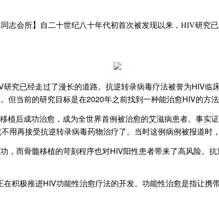
 【吉林同志会所】自二十世纪八十年代初首次被发现以来，HIV研
V研究已经走过了漫长的道路。抗逆转录病毒疗法被誉为HIV
。但当前的研究目标是在2020年之前找到一种能治愈HIV的方
移植后成功治愈，成为全世界首例被治愈的艾滋病患者。事实证明，
就不用再接受抗逆转录病毒药物治疗了。当时这例病例被报道时，
有成功，而骨髓移植的苛刻程序也对HIV阳性患者带来了高风险。
积极推进HIV功能性治愈疗法的开发。功能性治愈是指让携带