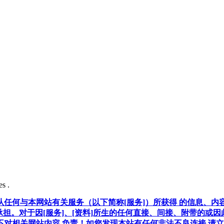
s .
任何与本网站有关服务（以下简称[服务]）所获得 的信息、内
承担。对于因[服务]、[资料]所生的任何直接、间接、附带的或
对相关网站内容 负责！如您发现本站有任何非法不良连接,请立即