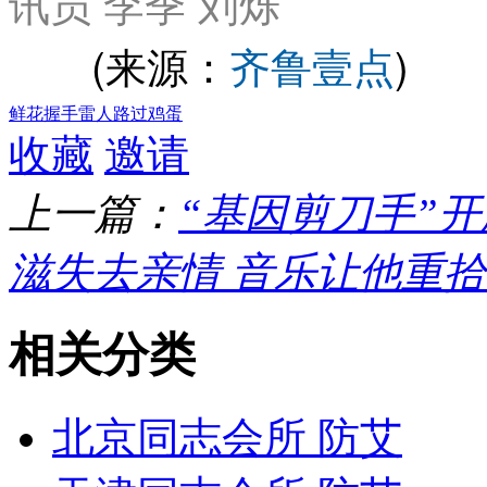
讯员 李季 刘烁
(来源：
齐鲁壹点
)
鲜花
握手
雷人
路过
鸡蛋
收藏
邀请
上一篇：
“基因剪刀手”
滋失去亲情 音乐让他重
相关分类
北京同志会所 防艾