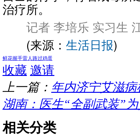
治疗所。
记者 李培乐 实习生 
(来源：
生活日报
)
鲜花
握手
雷人
路过
鸡蛋
收藏
邀请
上一篇：
年内济宁艾滋病
湖南：医生“全副武装”
相关分类