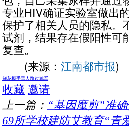
专业HIV确证实验室做出
保护了相关人员的隐私。
试剂，结果存在假阳性可
复查。
(来源：
江南都市报
)
鲜花
握手
雷人
路过
鸡蛋
收藏
邀请
上一篇：
“基因魔剪”准
69所学校建防艾教育“青