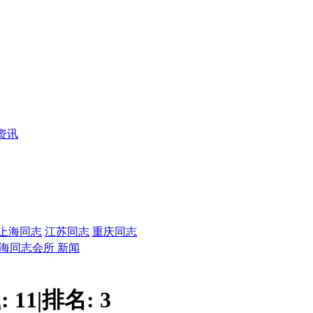
资讯
上海同志
江苏同志
重庆同志
海同志会所 新闻
:
11
|
排名:
3