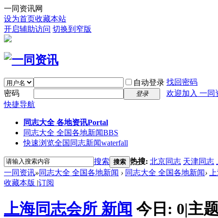
一同资讯网
设为首页
收藏本站
开启辅助访问
切换到窄版
找回密码
自动登录
密码
欢迎加入 一同
登录
快捷导航
同志大全 各地资讯
Portal
同志大全 全国各地新闻
BBS
快速浏览全国同志新闻
waterfall
搜索
热搜:
北京同志
天津同志
搜索
一同资讯
»
同志大全 全国各地新闻
›
同志大全 全国各地新闻
›
上
收藏本版
|
订阅
上海同志会所 新闻
今日:
0
|
主题