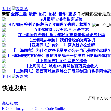
返 回
新窗
全部主题
最新
热门
热帖
精华
更多
作者
回复/查看
最后
9月最新艾滋病临床试验
HIV如何检测？保密吗？收费吗？去哪儿检测？
AIDS2018：没有风月 只谈学术
在上海同性恋舞厅里，年轻同志都来这里谈爷孙恋
【上海同志导航】 我们曾经的光辉岁月
【亚洲同志】你的一句原谅就这么难吗
【上海同志】为什么这些明星主动公开自己是同性恋呢？
【上海同志交友论坛】微博将要清理一切没有正能量的题材
【上海同志】同性恋爱的纷争
【上海同志】域名gay竟然被百万美金收入
【上海同志】墨西哥球迷竟然公开辱骂德国门将是同性恋
返 回
快速发帖
还可输入
80
高级模式
B
Color
Image
Link
Quote
Code
Smilies