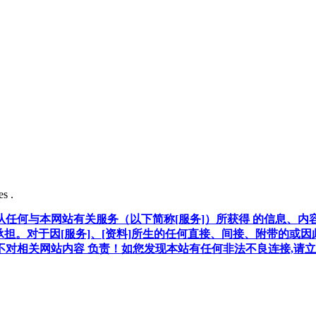
s .
任何与本网站有关服务（以下简称[服务]）所获得 的信息、内
承担。对于因[服务]、[资料]所生的任何直接、间接、附带的或
对相关网站内容 负责！如您发现本站有任何非法不良连接,请立即