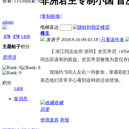
非洲君主专制小国 首
查看:
13320
|
回复:
0
[复制链接]
admin
电梯直达
楼主
378
378
1408
发表于 2018-9-16 09:43:18
|
只看该作者
主题
帖子
积分
【 浙江同志会所 浙同】史瓦帝尼（e
管理员
同志应该有的权益。史瓦帝尼被视为是仅存
现场约 500人左右一同参加，拿着彩虹
表态他们非常开心看到这样的活动登场。
积分
1408
发消息
收藏
回复
使用道具
举报