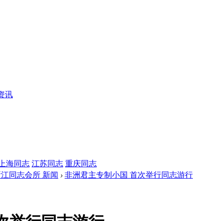
资讯
上海同志
江苏同志
重庆同志
浙江同志会所 新闻
›
非洲君主专制小国 首次举行同志游行