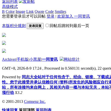
返回列表
高级模式
B
Color
Image
Link
Quote
Code
Smilies
您需要登录后才可以回帖
登录
|
欢迎加入 一同资讯
本版积分规则
回帖后跳转到最后一页
发表回复
Archiver
|
手机版
|
小黑屋
|
一同资讯
网站统计
GMT+8, 2026-8-9 17:24
, Processed in 0.560131 second(s), 22 querie
Powered by
同志大全站对于任何包含于、经由、链接、下载或从
性。您于此接受并承认信赖任何 [资料]所发生的风险都应自行
站，所有连接均来自网上，其相关内容一概与本站无关，本站不
项行动
X3.2
© 2001-2013
Comsenz Inc.
快速回复
返回顶部
返回列表