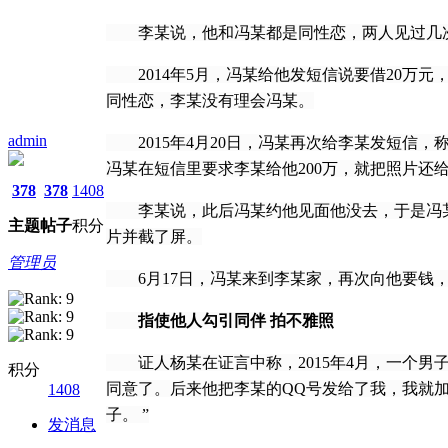
李某说，他和冯某都是同性恋，两人见过几次
2014年5月，冯某给他发短信说要借20万
同性恋，李某没有理会冯某。
admin
2015年4月20日，冯某再次给李某发短信
冯某在短信里要求李某给他200万，就把照片还
378
378
1408
李某说，此后冯某约他见面他没去，于是冯某将
主题
帖子
积分
片并截了屏。
管理员
6月17日，冯某来到李某家，再次向他要钱，
指使他人勾引同伴 拍不雅照
证人杨某在证言中称，2015年4月，一个男
积分
同意了。后来他把李某的QQ号发给了我，我就
1408
子。 ”
发消息