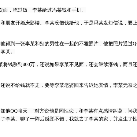
面，吃过饭，李某给过冯某钱和手机。
元，和朋友开婚庆影楼。李某没借钱给他，于是冯某发短信说，要
，称他得到一张李某和别的男性在一起的不雅照片，他把照片通过
给李某。
钱涨到400万，还说如果李某不见面，还会继续涨钱，而且还
还说不给钱就不走，要等李某老婆回来告诉她实情，李某无奈
子加他QQ聊天，“对方说他是同性恋，和李某有点感情纠葛，问
加了李某。聊了一阵后感觉不错，我就去了李某的家，并发生了性