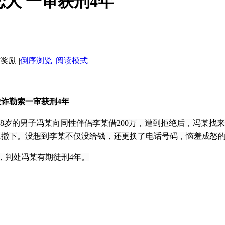
人 一审获刑4年
|
倒序浏览
|
阅读模式
敲诈勒索一审获刑4年
8岁的男子冯某向同性伴侣李某借200万，遭到拒绝后，冯某找
网上撤下。没想到李某不仅没给钱，还更换了电话号码，恼羞成怒
判处冯某有期徒刑4年。