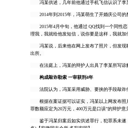
冯某供述，几年前他通过手机飞信认识了李某
2014年到2015年，冯某萌生了开婚庆公司
2015年4月中旬，他通过 QQ找到一个同性
理我，我就给他发短信，说你要是这样，我就加倍
冯某说，后来他在网上发布了照片，但发现联系
出所。
在法庭上，冯某的辩护人出具了李某所写谅解
构成敲诈勒索 一审获刑4年
法院认为，冯某采用威胁、要挟的手段敲诈他
根据在案证据可以证实，冯某以上网发布照片相
罪数额应定为20万元，400万元是口误”的辩护
鉴于冯某归案后如实供述罪行，犯罪系未遂，并