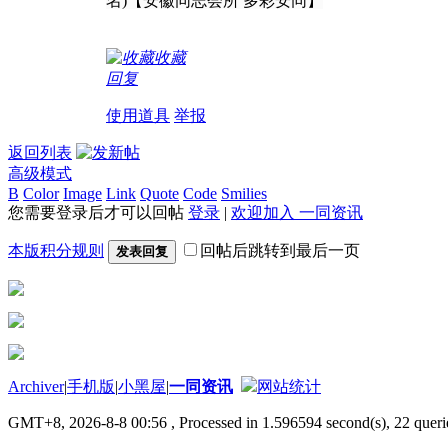
名)【安徽同志会所 多彩安同】
收藏
回复
使用道具
举报
返回列表
高级模式
B
Color
Image
Link
Quote
Code
Smilies
您需要登录后才可以回帖
登录
|
欢迎加入 一同资讯
本版积分规则
回帖后跳转到最后一页
发表回复
Archiver
|
手机版
|
小黑屋
|
一同资讯
网站统计
GMT+8, 2026-8-8 00:56
, Processed in 1.596594 second(s), 22 querie