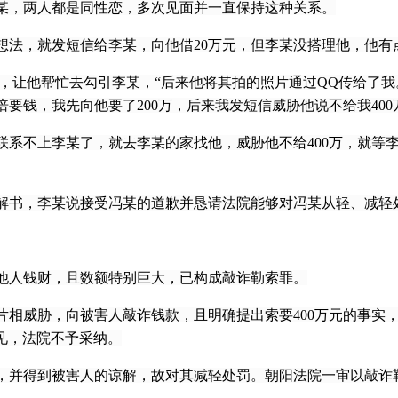
，两人都是同性恋，多次见面并一直保持这种关系。
的想法，就发短信给李某，向他借20万元，但李某没搭理他，他有
恋，让他帮忙去勾引李某，“后来他将其拍的照片通过QQ传给了
要钱，我先向他要了200万，后来我发短信威胁他说不给我40
不上李某了，就去李某的家找他，威胁他不给400万，就等李
书，李某说接受冯某的道歉并恳请法院能够对冯某从轻、减轻
人钱财，且数额特别巨大，已构成敲诈勒索罪。
威胁，向被害人敲诈钱款，且明确提出索要400万元的事实，应
意见，法院不予采纳。
得到被害人的谅解，故对其减轻处罚。朝阳法院一审以敲诈勒