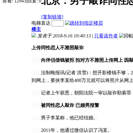
北京：男子敲诈同性恋
查看:
12943
|
回复:
0
[复制链接]
电梯直达
楼主
发表于 2018-9-16 10:40:13
|
只看该作者
上传同性恋人不雅照敲诈
向伴侣借钱被拒 拍对方不雅照上传网上 因
法制晚报讯(记者 洪雪)：想开影楼钱不够，2
到网上，要挟李某给400万元就可以将照片从
记者上午获悉，朝阳法院一审以敲诈勒索罪，
被同性恋人敲诈 已婚男报警
男子李某称，他已经结婚。
2011年，他通过微信认识了冯某。