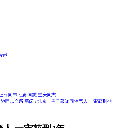
资讯
上海同志
江苏同志
重庆同志
安徽同志会所 新闻
›
北京：男子敲诈同性恋人 一审获刑4年