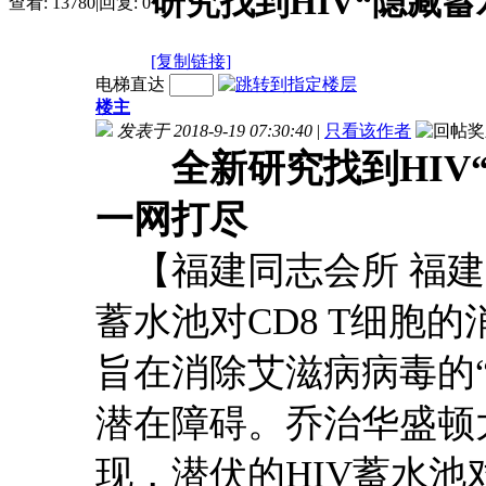
研究找到HIV“隐藏蓄
查看:
13780
|
回复:
0
[复制链接]
电梯直达
楼主
发表于 2018-9-19 07:30:40
|
只看该作者
全新研究找到HIV
一网打尽
【福建同志会所 福建
蓄水池对CD8 T细胞
旨在消除艾滋病病毒的
潜在障碍。乔治华盛顿
现，潜伏的HIV蓄水池对