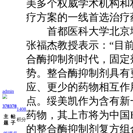
美多个权威学术机构和
疗方案的一线首选治疗
首都医科大学北京地
张福杰教授表示：“目
合酶抑制剂时代，固定
势。整合酶抑制剂具有
应、更少的药物相互作
admin
点。绥美凯作为含有新
378
378
1408
药物，其上市将为中国
主
帖
积分
题
子
的整合酶抑制剂复方组