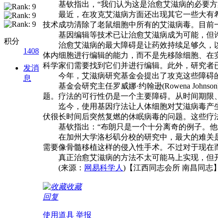
基钦指出，“我们认为这是治愈艾滋病的必要方案
最近，在攻克艾滋病方面还出现其它一些大有希望
技术成功清除了老鼠细胞中所有的艾滋病毒。目前
基因编辑等技术已让治愈艾滋病成为可能，但许
积分
治愈艾滋病的最大障碍是让药效持续足够久，以
1408
体内细胞进行编辑的能力，而不是先移除细胞、在
科学家们需要找到它们并进行编辑。此外，研究者已
发消
今年，艾滋病研究基金会提出了攻克这些障碍
息
基金会研究主任罗威娜·约翰逊(Rowena Jo
题。疗法的可行性仍是一个主要障碍。从时间期限
迄今，使用基因疗法让人体细胞对艾滋病毒产生
伏很长时间后突然复燃的休眠病毒的问题。这些疗
基钦指出：“布朗只是一个十分离奇的例子。他经
在加州大学洛杉矶分校的研究中，最大的难关是
需要像骨髓移植这样的侵入性手术。不过对于现在
真正治愈艾滋病的方法不太可能马上实现，但开
(来源：
网易科学人
)【江西同志会所 南昌同志
收藏
回复
使用道具
举报