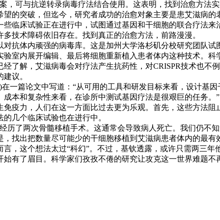
，可与抗逆转录病毒疗法结合使用。这表明，找到治愈方法实
的突破，但迄今，研究者成功的治愈对象主要是患艾滋病的老鼠
一些临床试验正在进行中，试图通过基因和干细胞的联合疗法来
多技术障碍依旧存在。找到真正的治愈方法，前路漫漫。
对抗体内顽强的病毒库。这是加州大学洛杉矶分校研究团队试图
实验室内展开编辑、最后将细胞重新植入患者体内这种技术。科
经了解，艾滋病毒会对疗法产生抗药性，对CRISPR技术也不
的建议。
hnson)在一篇论文中写道：“从可用的工具和研发目标来看，设
、成本和复杂性来看，在诊所中测试基因疗法是很艰巨的任务。”
免疫力，人们在这一方面比过去更为乐观。首先，这些方法阻止
法的几个临床试验也在进行中。
历了两次骨髓移植手术。这通常会导致病人死亡。我们仍不知
，找出把数量尽可能少的干细胞移植到艾滋病患者体内的最有效
而言，这个想法太过“科幻”。不过，基钦透露，或许只需两三年
始有了眉目。科学家们孜孜不倦的研究让攻克这一世界难题不
】