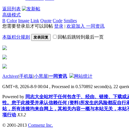
返回列表
高级模式
B
Color
Image
Link
Quote
Code
Smilies
您需要登录后才可以回帖
登录
|
欢迎加入 一同资讯
本版积分规则
回帖后跳转到最后一页
发表回复
Archiver
|
手机版
|
小黑屋
|
一同资讯
网站统计
GMT+8, 2026-8-9 00:04
, Processed in 0.570892 second(s), 22 querie
Powered by
同志大全站对于任何包含于、经由、链接、下载或从
性。您于此接受并承认信赖任何 [资料]所发生的风险都应自行
站，所有连接均来自网上，其相关内容一概与本站无关，本站不
项行动
X3.2
© 2001-2013
Comsenz Inc.