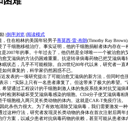
和困难
|
倒序浏览
|
阅读模式
o报道，住在柏林的美国年轻男子
蒂莫西·雷·布朗
(Timothy Ra
干细胞移植治疗。事实证明，他的干细胞捐献者体内存在一种罕见的
这是2007年的事。十年过去了，他仍然是全球唯一一个被治愈的
愈艾滋病的方法仍困难重重。抗逆转录病毒药物已把艾滋病毒转
眠状态，几乎不可能根除。自20世纪80年代以来，研究者一直
是如何康复的，科学家仍然困惑不已。
ens)新近发表的一项研究提出了可能治愈艾滋病的新方法，但同时
chen)表示：“实际上只有一名患者康复了。但这带来了极大的希望
希望通过工程设计的干细胞刺激人体的免疫系统来对抗艾滋病毒
时检测和破坏受艾滋病毒感染的细胞。CD4分子使艾滋病毒粘
干细胞植入两只灵长类动物的体内。这就是CAR-T免疫疗法。
此杀伤力很大。为了有效地清除艾滋病毒，我们需要激发一种
疗法，研究者发现灵长类动物的身体在首次注射后两年多内持续产生CAR
治疗方案，以减少患者对抗病毒药物的依赖，甚至可能从患者体