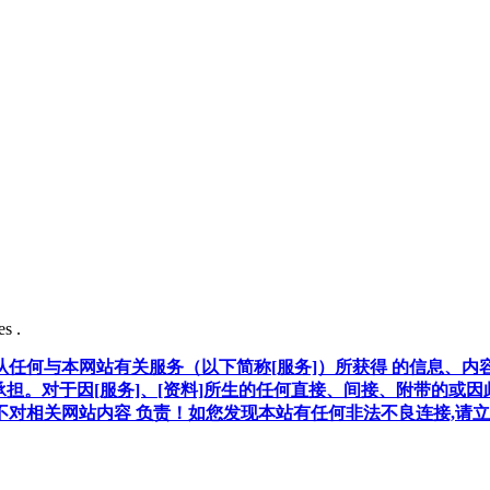
s .
任何与本网站有关服务（以下简称[服务]）所获得 的信息、内
承担。对于因[服务]、[资料]所生的任何直接、间接、附带的或
对相关网站内容 负责！如您发现本站有任何非法不良连接,请立即