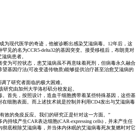
y Brown)成为现代医学的奇迹，他被诊断出感染艾滋病毒。12年后，这
名为CCR5-delta32的基因突变。接受移植后，布朗竟对
艾滋病患者。
变为可控状态，患艾滋病虽不再意味着死刑，但病毒永久融合
希望基因疗法(可改变遗传物质)能够提供治疗甚至治愈艾滋病的
也强调了研究者面临的极大困难。
。”该研究由加州大学洛杉矶分校发起。
。首先，按照设计，造血干细胞携带着某些特殊基因，这些基
附在细胞表面。而上述技术就是控制并利用CD4发出与艾滋病毒
有效的免疫反应。我们的研究正是针对这一方面。”
表达细胞(CAR-expressing cells)，并未产生任
内彻底根除艾滋病毒，并当体内休眠的艾滋病毒死灰复燃时对它