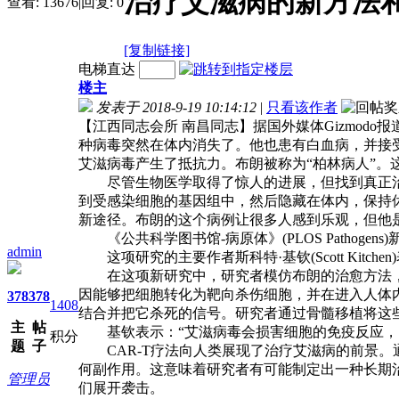
治疗艾滋病的新方法
查看:
13676
|
回复:
0
[复制链接]
电梯直达
楼主
发表于 2018-9-19 10:14:12
|
只看该作者
【江西同志会所 南昌同志】
据国外媒体Gizmod
种病毒突然在体内消失了。他也患有白血病，并接受了
艾滋病毒产生了抵抗力。布朗被称为“柏林病人”。
尽管生物医学取得了惊人的进展，但找到真正治
到受感染细胞的基因组中，然后隐藏在体内，保持休
新途径。布朗的这个病例让很多人感到乐观，但他
《公共科学图书馆-病原体》(PLOS Pathog
admin
这项研究的主要作者斯科特·基钦(Scott Kit
在这项新研究中，研究者模仿布朗的治愈方法，
因能够把细胞转化为靶向杀伤细胞，并在进入人体内
378
378
1408
结合并把它杀死的信号。研究者通过骨髓移植将这些
主
帖
基钦表示：“艾滋病毒会损害细胞的免疫反应，因
积分
题
子
CAR-T疗法向人类展现了治疗艾滋病的前景。通过这种
何副作用。这意味着研究者有可能制定出一种长期
管理员
们展开袭击。