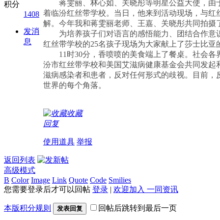
蒋雯丽、林心如、关晓彤等明星公益大使，由于
积分
着临汾红丝带学校。当日，他来到活动现场，与红
1408
解。今年我和蒋雯丽老师、王嘉、关晓彤共同拍摄了
发消
为培养孩子们对语言的感悟能力、团结合作意识，
息
红丝带学校的25名孩子现场为大家献上了莎士比亚
11时30分，香喷喷的美食端上了餐桌。社会各界
汾市红丝带学校和美国艾滋病健康基金会共同发起和
滋病感染者和患者，反对任何形式的歧视。目前，
世界的每个角落。
收藏
回复
使用道具
举报
返回列表
高级模式
B
Color
Image
Link
Quote
Code
Smilies
您需要登录后才可以回帖
登录
|
欢迎加入 一同资讯
本版积分规则
回帖后跳转到最后一页
发表回复