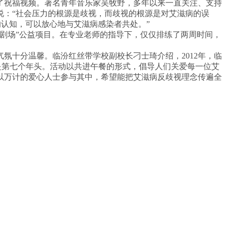
祝福视频。著名青年音乐家吴牧野，多年以来一直关注、支持
说：“社会压力的根源是歧视，而歧视的根源是对艾滋病的误
的认知，可以放心地与艾滋病感染者共处。”
剧场”公益项目。在专业老师的指导下，仅仅排练了两周时间，
氛十分温馨。临汾红丝带学校副校长刁士琦介绍，2012年，临
经是第七个年头。活动以共进午餐的形式，倡导人们关爱每一位艾
以万计的爱心人士参与其中，希望能把艾滋病反歧视理念传遍全