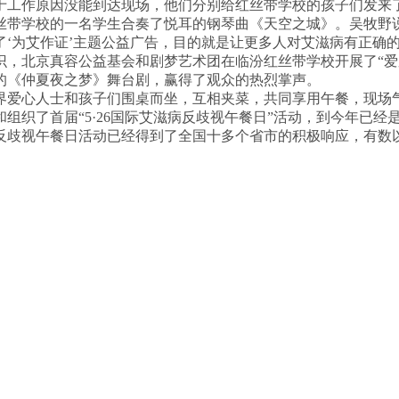
工作原因没能到达现场，他们分别给红丝带学校的孩子们发来了
丝带学校的一名学生合奏了悦耳的钢琴曲《天空之城》。吴牧野
‘为艾作证’主题公益广告，目的就是让更多人对艾滋病有正确
北京真容公益基会和剧梦艺术团在临汾红丝带学校开展了“爱
的《仲夏夜之梦》舞台剧，赢得了观众的热烈掌声。
爱心人士和孩子们围桌而坐，互相夹菜，共同享用午餐，现场气
组织了首届“5·26国际艾滋病反歧视午餐日”活动，到今年已
反歧视午餐日活动已经得到了全国十多个省市的积极响应，有数