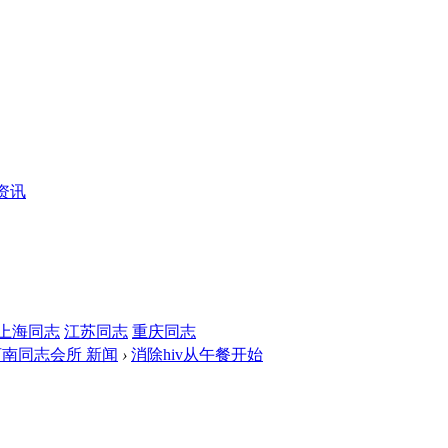
资讯
上海同志
江苏同志
重庆同志
河南同志会所 新闻
›
消除hiv从午餐开始