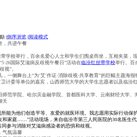
|
倒序浏览
|
阅读模式
坐，共进午餐
丝带学校举行，百余名爱心人士和学生们围桌而坐，互相夹菜，
5·26国际艾滋病反歧视午餐日”活动在
临汾红丝带学校
举行。百
歧视”。
一侧舞台上“为‘艾’作证·消除歧视·共享教育”的巨幅主题海
汾市卫计委等单位的嘉宾，山西师范大学的大学生志愿者以及临汾
范学院、哈尔滨金融学院、首都医科大学、云南财经大学、海
聊天
我所能为他们创造平等、友爱的就医环境。我志愿用实际行动保
和家庭……”活动现场，来自临汾市第三人民医院的30名医生代
共同参与消除对艾滋病感染者的恐惧和歧视。
，气氛温馨