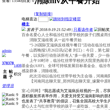
消除hiv从午餐开始
查看:
13540
|
回复:
0
[复制链接]
电梯直达
楼主
发表于 2018-9-19 21:52:49
|
只看该作者
百余名爱心人士和临汾红丝带学校的孩子们围桌而
消除艾滋歧视 从一起午餐开始
“5·26国际艾滋病反歧视午餐日”活动在临汾红
山西晚报5月26日讯(记者 刘江)：今日，第七届“
admin
午餐，以实际行动告诉所有人“多一份关爱，少一份
上午10时许，临汾红丝带学校的大院里热闹非凡，
378
378
1408
基金会(AHF)、全球可持续发展目标基金会、临
感染群体，消除歧视。
主
帖
积分
此次活动以临汾红丝带学校为主会场，河南南阳师
题
子
【河南同志聊天室_郑州同志聊天室_缘聚中原
管理员
室-心同网】
“我志愿成为艾滋病反歧视的一员，尽
愿积极发挥表率作用，关爱支持受艾滋病影响的朋友
也发表了“共享教育”的倡议，召集全国高校大学生
爱心人士与红丝带学校的孩子一桌吃饭、一盘夹菜