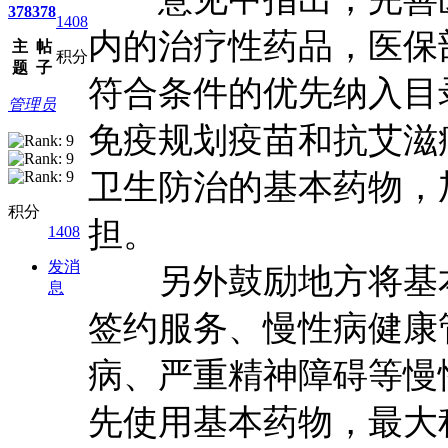
378
378
1408
内的治疗性药品，医保
主
帖
积分
题
子
符合条件的优先纳入目
管理员
免疫规划疫苗和抗艾滋
卫生防治的基本药物，
积分
担。
1408
发消
另外鼓励地方将基本
息
签约服务、慢性病健康
病、严重精神障碍等慢
先使用基本药物，最大