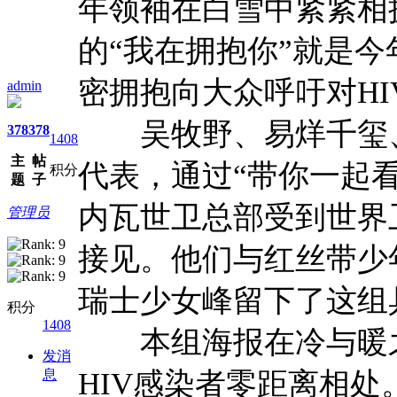
年领袖在白雪中紧紧相
的“我在拥抱你”就是
密拥抱向大众呼吁对H
admin
吴牧野、易烊千玺、
378
378
1408
主
帖
代表，通过“带你一起
积分
题
子
内瓦世卫总部受到世界
管理员
接见。他们与红丝带少
瑞士少女峰留下了这组
积分
1408
本组海报在冷与暖之
发消
息
HIV感染者零距离相处