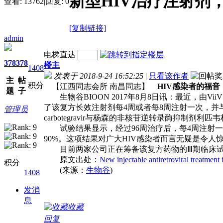
新型HIV治疗注射剂，
查看:
13762
|
回复:
0
[复制链接]
admin
电梯直达
378
378
楼主
1408
发表于 2018-9-24 16:52:25
|
只看该作者
主
帖
积分
【江西同志会所 南昌同志】
HIV感染者的福
题
子
生物谷BIOON 2017年8月8日讯：最近，由Vi
了该复方长效注射剂每4周或者每8周注射一次，并与标准三药口
管理员
carbotegravir与杨森的非核苷逆转录酶抑制剂利匹韦
试验结果显示，经过96周治疗后，每4周注射一次
90%。这项结果对广大HIV感染者而言无疑是令
目前两家公司正在筹备该复方药物的Ⅲ期临床试验
原文出处：
New injectable antiretroviral treatment
积分
(来源：
生物谷
)
1408
发消
息
收藏
回复