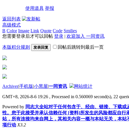
使用道具
举报
返回列表
高级模式
B
Color
Image
Link
Quote
Code
Smilies
您需要登录后才可以回帖
登录
|
欢迎加入 一同资讯
本版积分规则
回帖后跳转到最后一页
发表回复
Archiver
|
手机版
|
小黑屋
|
一同资讯
网站统计
GMT+8, 2026-8-6 19:26
, Processed in 0.560069 second(s), 22 querie
Powered by
同志大全站对于任何包含于、经由、链接、下载或从
性。您于此接受并承认信赖任何 [资料]所发生的风险都应自行
站，所有连接均来自网上，其相关内容一概与本站无关，本站不
项行动
X3.2