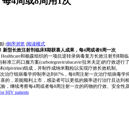
每4周或8周用1次
|
倒序浏览
|
阅读模式
音！新型长效注射剂临床Ⅱ期获喜人成果，每4周或者8周一次
iV Healthcare和杨森组织的一项抗逆转录病毒复方长效注射剂
服方案(carbotegravir/abacavir/拉米夫定)的疗效进行了
林(rilpivirine)组成，并制作成纳米颗粒以实现疗效长效机制。
治疗组病毒学抑制率达到87%，每8周注射一次治疗组病毒学抑
人惊喜的，若能顺利上市，感染者可以更低的频率进行治疗且达到
，继续考察每4周或者每8周注射一次的药物的疗效、安全性
 for HIV patients