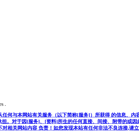
s .
任何与本网站有关服务（以下简称[服务]）所获得 的信息、内
承担。对于因[服务]、[资料]所生的任何直接、间接、附带的或
对相关网站内容 负责！如您发现本站有任何非法不良连接,请立即