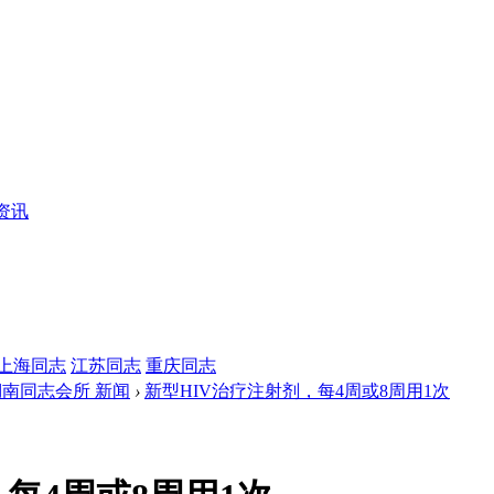
资讯
上海同志
江苏同志
重庆同志
湖南同志会所 新闻
›
新型HIV治疗注射剂，每4周或8周用1次