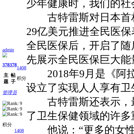
少年健康时，我们的社
古特雷斯对日本首相
29亿美元推进全民医保
全民医保后，开启了随
admin
先展示全民医保巨大能
378
378
1408
2018年9月是《阿
主
帖
积分
题
子
设立了实现人人享有卫
管理员
古特雷斯还表示，最
了卫生保健领域的许多
积分
他说：“更多的女性
1408