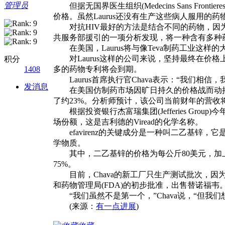
管理员
但据无国界医生组织(Medecins Sans Fr
价格。虽然Laurus还没有生产这些病人服用
对抗HIV最好的方法是结合不同的药物，因为Vi
共服务部援引的一项分析发现，将一种含有多种药物
在美国，Laurus将与像Teva制药工业这样
对Laurus这样的公司来说，坚持最终在价格
积分
1408
多的药物专利将会到期。
Laurus首席执行官Chava表示：“我们相
发消息
在美国仿制药市场因旷日持久的价格战而动摇之际，
了约23%。分析师预计，该公司当前财年的营收将从
根据投资银行杰富瑞集团(Jefferies Group)
场份额，这是吉利德的Viread的化学名称。
efavirenz的关键成分是一种叫二乙基锌，
学物质。
其中，二乙基锌的价格为每公斤80美元，加上
75%。
目前，Chava的新工厂只生产测试批次，因为
和药物管理局(FDA)的初步批准，出售替诺福韦
“我们虽然不是第一个，”Chava说，“但我们
(来源：
有一点进展
)