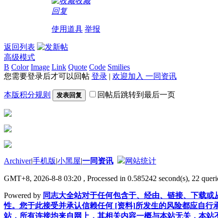
收藏
回复
使用道具
举报
返回列表
高级模式
B
Color
Image
Link
Quote
Code
Smilies
您需要登录后才可以回帖
登录
|
欢迎加入 一同资讯
本版积分规则
回帖后跳转到最后一页
发表回复
Archiver
|
手机版
|
小黑屋
|
一同资讯
网站统计
GMT+8, 2026-8-8 03:20
, Processed in 0.585242 second(s), 22 querie
Powered by
同志大全站对于任何包含于、经由、链接、下载或从
性。您于此接受并承认信赖任何 [资料]所发生的风险都应自行
站，所有连接均来自网上，其相关内容一概与本站无关，本站不