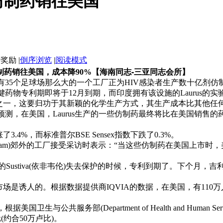
仿制药销往美国
|
倒序浏览
|
阅读模式
【海南同志-三亚同志会所】
制药销往美国，成本降90%
5个足球场那么大的一个工厂正为HIV感染者生产数十亿剂仿
利期即将于12月到期，而印度拥有该设施的Laurus的实验室海得
，这要归功于其新颖的化学生产方式，其生产成本比其他任何人都要低。
测，在美国，Laurus生产的一些仿制药最终将比在美国销售的
4%，而标准普尔BSE Sensex指数下跌了0.3%。
atnam)郊外的工厂接受采访时表示：“当这些仿制药在美国上市
ibb)的Sustiva(依非韦伦)失去保护的时候，专利到期了。下个月，吉利
市场是诱人的。根据数据提供商IQVIA的数据，在美国，有11
务部(Department of Health and Human Service
(约合50万卢比)。