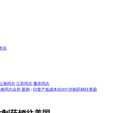
资讯
上海同志
江苏同志
重庆同志
海南同志会所 新闻
›
印度产低成本抗HIV仿制药销往美国