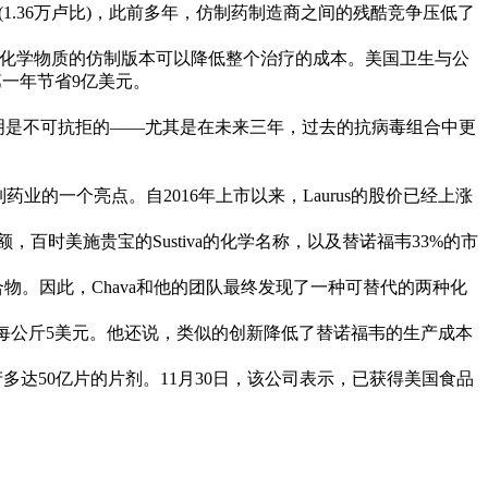
0美元(1.36万卢比)，此前多年，仿制药制造商之间的残酷竞争压低了
括这些化学物质的仿制版本可以降低整个治疗的成本。美国卫生与公
第一年节省9亿美元。
证明是不可抗拒的——尤其是在未来三年，过去的抗病毒组合中更
的一个亮点。自2016年上市以来，Laurus的股价已经上涨
的市场份额，百时美施贵宝的Sustiva的化学名称，以及替诺福韦33%的市
物。因此，Chava和他的团队最终发现了一种可替代的两种化
公斤5美元。他还说，类似的创新降低了替诺福韦的生产成本
达50亿片的片剂。11月30日，该公司表示，已获得美国食品