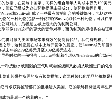
ontieres)的数据，在发展中国家，同样的组合每年人均成本仅为10
的药物，但它已经成为这些药物提供主要成分，使药物发挥作用。
read和Sustiva组成了一些最有效的组合的关键部分，包
的三种药物(包括一种仿制的Sustiva)取代三种药物，可以在
的大公司对抗，后者是世界上最大的仿制药公司。
上削弱像Teva这样的更大的竞争对手，而仿制药的规模将会被
信，我们将能够为美国市场带来有效的仿制替代品。我们有规模。”
这种愿意在成本上展开竞争的意愿，使Laurus成为印度制药业
去年的2.79亿美元升至3.39亿美元左右。
今年早些时候的一份报告，Laurus控制着全球66% efavirenz
它是一种接触水或潮湿的空气时就会燃烧而又必须从欧洲进口的化合
防止其爆炸所需的所有预防措施，这两种替代化学品的价格是每
它寻求获得监管部门的批准进入美国。它的最终目标是每年生产多
。
想成为最后一个站着的人。”