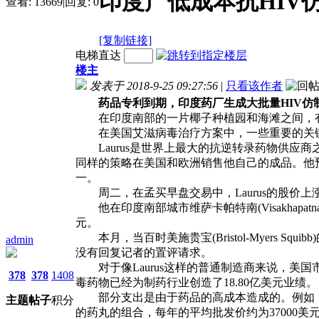
印度产低成本抗HIV
查看:
13669
|
回复:
0
[复制链接]
电梯直达
楼主
发表于 2018-9-25 09:27:56
|
只看该作者
药品专利到期，印度药厂生成大批量HIV仿
在印度南部的一片椰子种植园和海滩之间，有3
在美国艾滋病毒治疗方案中，一些重要的关键药物专
Laurus是世界上最大的抗逆转录药物供应商之一
同样的策略在美国和欧洲销售他自己的成品。他预
一。
周二，在孟买早盘交易中，Laurus的股价上涨了3.
他在印度南部城市维萨卡帕特南(Visakhap
元。
本月，当百时美施贵宝(Bristol-Myers Squ
admin
没有回复记者的置评请求。
对于像Laurus这样的普通制造商来说，美国
378
378
1408
毒药物已经为制药行业创造了18.80亿美元业绩。
部分支出是由于药品的高成本造成的。例如，根据美国卫生与公共服
主题
帖子
积分
的药丸的组合，每年的平均批发价约为37000美元