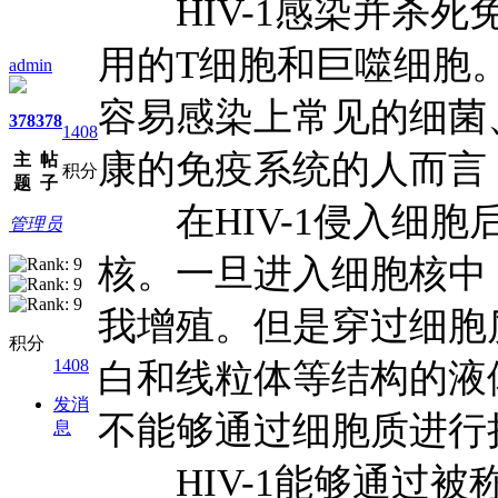
HIV-1感染并杀死
用的T细胞和巨噬细胞
admin
容易感染上常见的细菌
378
378
1408
康的免疫系统的人而言
主
帖
积分
题
子
在HIV-1侵入细胞
管理员
核。一旦进入细胞核中，
我增殖。但是穿过细胞
积分
1408
白和线粒体等结构的液
发消
不能够通过细胞质进行
息
HIV-1能够通过被