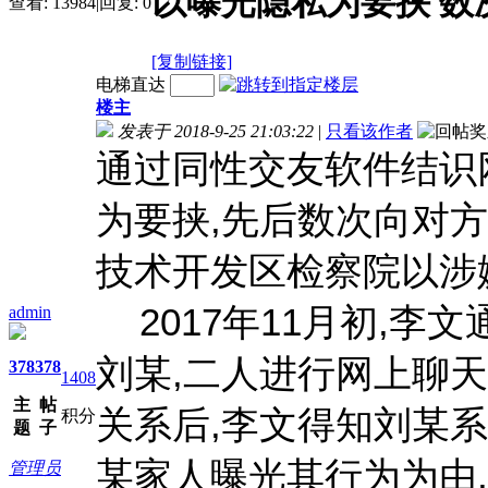
以曝光隐私为要挟 数
查看:
13984
|
回复:
0
[复制链接]
电梯直达
楼主
发表于 2018-9-25 21:03:22
|
只看该作者
通过同性交友软件结识
为要挟,先后数次向对
技术开发区检察院以涉
2017年11月初,李
admin
刘某,二人进行网上聊
378
378
1408
主
帖
关系后,李文得知刘某
积分
题
子
某家人曝光其行为为由,
管理员