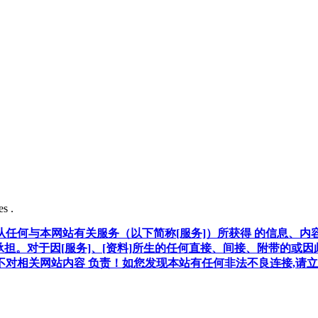
s .
任何与本网站有关服务（以下简称[服务]）所获得 的信息、内
承担。对于因[服务]、[资料]所生的任何直接、间接、附带的或
对相关网站内容 负责！如您发现本站有任何非法不良连接,请立即