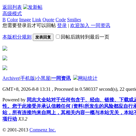
返回列表
高级模式
B
Color
Image
Link
Quote
Code
Smilies
您需要登录后才可以回帖
登录
|
欢迎加入 一同资讯
本版积分规则
回帖后跳转到最后一页
发表回复
Archiver
|
手机版
|
小黑屋
|
一同资讯
网站统计
GMT+8, 2026-8-8 13:31
, Processed in 0.580337 second(s), 22 querie
Powered by
同志大全站对于任何包含于、经由、链接、下载或从
性。您于此接受并承认信赖任何 [资料]所发生的风险都应自行
站，所有连接均来自网上，其相关内容一概与本站无关，本站不
项行动
X3.2
© 2001-2013
Comsenz Inc.