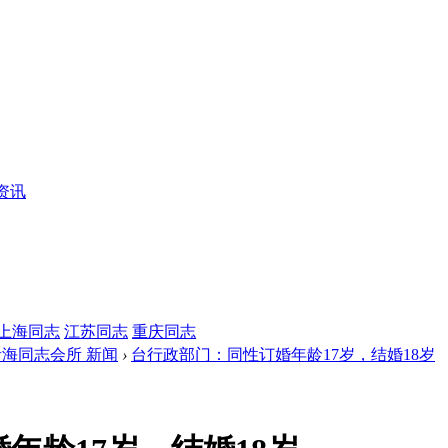
资讯
上海同志
江苏同志
重庆同志
青海同志会所 新闻
›
台行政部门：同性订婚年龄17岁，结婚18岁