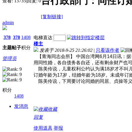
台行政部门：同性订婚
查看:
13735
|
回复:
0
[复制链接]
admin
378
378
1408
电梯直达
楼主
主题
帖子
积分
发表于 2018-9-25 21:26:02
|
只看该作者
【青海同志会所】 中国台湾网6月14日讯：据
管理员
用同性婚，各自债务各自还，还有剩余财产也可
陈美伶说，儿童权利公约认为满18岁才不叫儿
订婚年龄为17岁，结婚年龄为18岁。未成年
陈美伶说，下周要讨论同婚的同居、贞操等义
积分
1408
发消息
收藏
回复
使用道具
举报