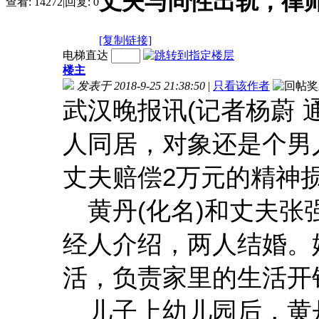
丈夫与同性出轨，律
查看:
14272
|
回复:
0
[复制链接]
电梯直达
楼主
发表于 2018-9-25 21:38:50
|
只看该作者
武汉晚报讯(记者杨蔚 
人同居，对象还是个男
丈夫赔偿2万元的精神
黄丹(化名)和丈夫张强
经人介绍，两人结婚。
活，负责家里的生活开
儿子上幼儿园后，黄