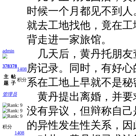
时候一个月都见不到人
就去工地找他，竟在工
背走进一家旅馆。
几天后，黄丹托朋友
admin
房记录。同时，有好心
378
378
1408
主
帖
系在工地上早就不是秘
积分
题
子
黄丹提出离婚，并要
管理员
没有异议，但辩称自己
的异性发生性关系，因
积分
1408