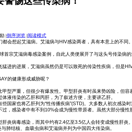
要警惕这些传染病！
|
倒序浏览
|
阅读模式
都会想起艾滋病。艾滋病与HIV感染两者，具有本意上的不同。
全球首宗艾滋病毒感染案例，自此人类便展开了与这头号传染病的
猛进的进展，艾滋病虽然仍是可以致死的传染性疾病，但是HI
AY的健康形成威胁呢？
甲型严重，但很少有爆发性。甲型肝炎有时虽来势凶险，但容
过体液传染的乙肝和丙肝，为了叙述方便，主要讲乙肝。
国家也将乙肝列为“性传播疾病”(STD)。大多数人初次感染
不过，感染者中有不到10%会成为慢性带原者。虽然大部分慢性
炎病毒感染，而其中约有2.4亿至3.5亿人会转变成慢性肝炎。
肝炎与肺结核、血吸虫病和艾滋病并列为中国四大传染病。