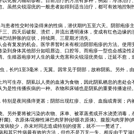
以化验为辅助诊断。目前治疗的方法有多种，例如：冷冻治疗
愈。虽然尖锐湿疣的一般患者如得到适当治疗，都可有效地控制
是与患者性交时传染得来的性病，潜伏期约五至六天。阴部疱疹
于三、四天后破裂、溃烂，并流出透明液体，变成有红色边缘的
淋巴结肿胀的症状，持续两、三星期才消失。
会有复发的机会。医学界暂时未有根治阴部疱疹的方法。使用
染到身体其他部分如咀唇边、口腔等。而疱疹一型也会感染性器
睛。生殖器疱疹对人生的最大危害和尖锐湿疣类似，迁延不愈，
体毛发的寄生虫，长约1至3毫米，无翼。因常见于阴部，故称阴虱。
均可生存。阴虱以人类的血液为食物，因此阴虱栖息的患处会
认为是性传播疾病的一种。衣物和床铺也是阴虱的重要传播途径
特别是夜间搔痒更甚；阴部出现红疹、丘疹、血痂或青斑；内
。另外要将被污染的衣物、床单、被罩蒸煮或开水浇烫消毒，
)、衣原体/花柳性淋巴肉芽肿(砂眼衣原体)、腹股沟肉芽肿(
由于发病较少，亦未对同志造成特别的侵害，就不一一赘述了。
滋病和其它性病最有效的方法，但也不是万无一失。相反由于艾