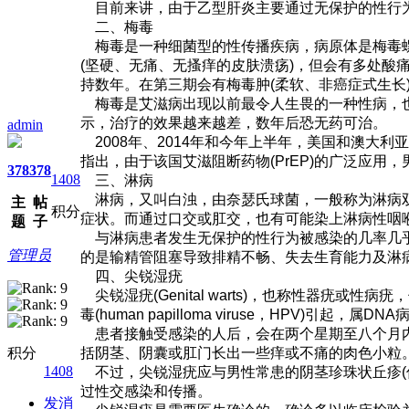
目前来讲，由于乙型肝炎主要通过无保护的性行为
二、梅毒
梅毒是一种细菌型的性传播疾病，病原体是梅毒螺旋体的
(坚硬、无痛、无搔痒的皮肤溃疡)，但会有多处
持数年。在第三期会有梅毒肿(柔软、非癌症式生长
梅毒是艾滋病出现以前最令人生畏的一种性病，也
示，治疗的效果越来越差，数年后恐无药可治。
admin
2008年、2014年和今年上半年，美国和澳大
指出，由于该国艾滋阻断药物(PrEP)的广泛应
378
378
1408
三、淋病
淋病，又叫白浊，由奈瑟氏球菌，一般称为淋病双
主
帖
积分
症状。而通过口交或肛交，也有可能染上淋病性咽
题
子
与淋病患者发生无保护的性行为被感染的几率几乎
管理员
的是输精管阻塞导致排精不畅、失去生育能力及淋
四、尖锐湿疣
尖锐湿疣(Genital warts)，也称性器
毒(human papilloma viruse，HPV)引
患者接触受感染的人后，会在两个星期至八个月内
积分
括阴茎、阴囊或肛门长出一些痒或不痛的肉色小粒
1408
不过，尖锐湿疣应与男性常患的阴茎珍珠状丘疹(
过性交感染和传播。
发消