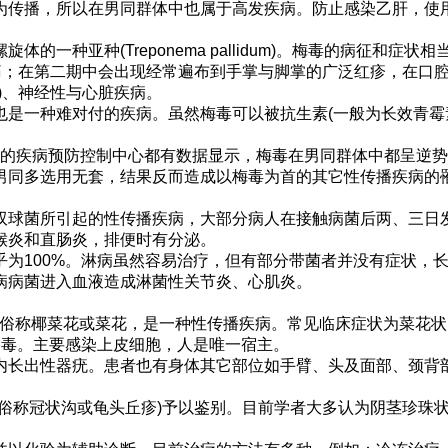
传播，所以在男同群体中也属于高发疾病。防止感染乙肝，使
一种亚种(Treponema pallidum)。梅毒的病征和
酸痛；在第二期中会出现经常遍布到手掌与脚掌的广泛红疹，在口
)、神经性与心脏疾病。
是一种难对付的疾病。虽然梅毒可以被抗生素(一般为长效青霉
利亚的疾病预防控制中心都有数据显示，梅毒在男同群体中都呈逆
用，男同多选用无套，结果反而造成以梅毒为首的其它性传播疾病
球菌所引起的性传播疾病，大部分病人在接触病菌后两、三日
喉炎和直肠炎，排便时有分泌。
为100%。淋病虽然容易治疗，但有部分带菌者并没有症状，
病病菌进入血液造成淋菌性关节炎、心肌炎。
疣或性病疣，俗称椰菜花或菜花，是一种性传播疾病。常见临床症状为
起，属DNA病毒。主要感染上皮细胞，人是唯一宿主。
长出性器疣。患者也有身体其它部位如手臂、头及面部、颈背
。
俗称冠状沟或龟头丘疹)予以鉴别。目前学者大多认为阴茎珍珠