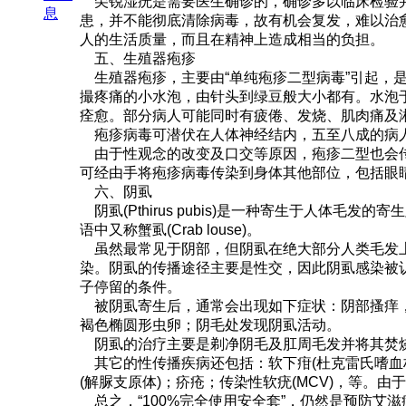
尖锐湿疣是需要医生确诊的，确诊多以临床检验并
息
患，并不能彻底清除病毒，故有机会复发，难以治
人的生活质量，而且在精神上造成相当的负担。
五、生殖器疱疹
生殖器疱疹，主要由“单纯疱疹二型病毒”引起，
撮疼痛的小水泡，由针头到绿豆般大小都有。水泡
痊愈。部分病人可能同时有疲倦、发烧、肌肉痛及
疱疹病毒可潜伏在人体神经结内，五至八成的病人
由于性观念的改变及口交等原因，疱疹二型也会传
可经由手将疱疹病毒传染到身体其他部位，包括眼
六、阴虱
阴虱(Pthirus pubis)是一种寄生于人
语中又称蟹虱(Crab louse)。
虽然最常见于阴部，但阴虱在绝大部分人类毛发上
染。阴虱的传播途径主要是性交，因此阴虱感染被
子停留的条件。
被阴虱寄生后，通常会出现如下症状：阴部搔痒，
褐色椭圆形虫卵；阴毛处发现阴虱活动。
阴虱的治疗主要是剃净阴毛及肛周毛发并将其焚烧
其它的性传播疾病还包括：软下疳(杜克雷氏嗜血杆菌
(解脲支原体)；疥疮；传染性软疣(MCV)，等。
总之，“100%完全使用安全套”，仍然是预防艾