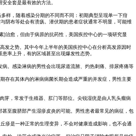
用安全套是最有效的方法。
症状相当多样，随着感染分期的不同而不同：初期典型呈现单一下疳
腔与阴布等处会有溃疡。潜伏期的患者症状通常不明显，可能维
素)治愈，但由于病原的抗药性，美国疾控中心的一项研究显
势高发之势。其中今年上半年的美国疾控中心在分析高发原因时
的罹患率上升，有的区域甚至出现爆发性态势。
发病。感染淋病的男性会出现尿道流脓、灼热刺痛、排尿疼痛等
长期存在其体内的淋病病菌长期会造成严重的并发症，男性主要
菜花状肉芽，常发于生殖器、肛门等部位。尖锐湿疣是由人乳头瘤病
部甚至腹脐部产生湿疹皮炎的可能。男性患者最常见的病征，包
状丘疹是一种正常的生理变异，不会对健康造成影响，也不会通