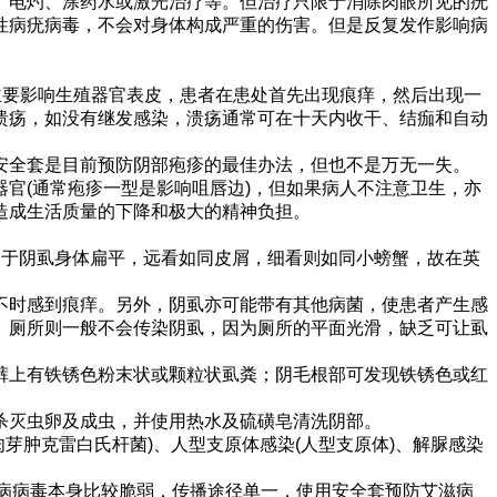
、电灼、涂药水或激光治疗等。但治疗只限于消除肉眼所见的疣
性病疣病毒，不会对身体构成严重的伤害。但是反复发作影响病
主要影响生殖器官表皮，患者在患处首先出现痕痒，然后出现一
溃疡，如没有继发感染，溃疡通常可在十天内收干、结痂和自动
安全套是目前预防阴部疱疹的最佳办法，但也不是万无一失。
官(通常疱疹一型是影响咀唇边)，但如果病人不注意卫生，亦
造成生活质量的下降和极大的精神负担。
另外，由于阴虱身体扁平，远看如同皮屑，细看则如同小螃蟹，故在英
不时感到痕痒。另外，阴虱亦可能带有其他病菌，使患者产生感
。厕所则一般不会传染阴虱，因为厕所的平面光滑，缺乏可让虱
裤上有铁锈色粉末状或颗粒状虱粪；阴毛根部可发现铁锈色或红
杀灭虫卵及成虫，并使用热水及硫磺皂清洗阴部。
肉芽肿克雷白氏杆菌)、人型支原体感染(人型支原体)、解脲感染
滋病病毒本身比较脆弱，传播途径单一，使用安全套预防艾滋病