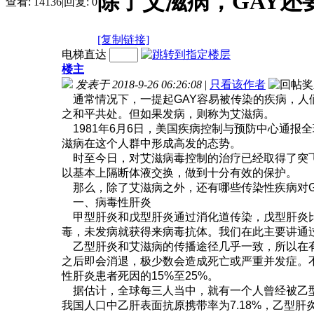
除了艾滋病，GAY还
查看:
14136
|
回复:
0
[复制链接]
电梯直达
楼主
发表于 2018-9-26 06:26:08
|
只看该作者
通常情况下，一提起GAY容易被传染的疾病，人们
之和平共处。但如果发病，则称为艾滋病。
1981年6月6日，美国疾病控制与预防中心通报
滋病在这个人群中形成高发的态势。
时至今日，对艾滋病毒控制的治疗已经取得了突飞
以基本上隔断体液交换，做到十分有效的保护。
那么，除了艾滋病之外，还有哪些传染性疾病对G
一、病毒性肝炎
甲型肝炎和戊型肝炎通过消化道传染，戊型肝炎比
毒，未发病就获得来病毒抗体。我们在此主要讲通
乙型肝炎和艾滋病的传播途径几乎一致，所以在有些
之后即会消退，极少数会造成死亡或严重并发症。
性肝炎患者死因的15%至25%。
据估计，全球每三人当中，就有一个人曾经被乙型肝
我国人口中乙肝表面抗原携带率为7.18%，乙型