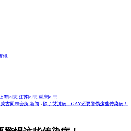
资讯
上海同志
江苏同志
重庆同志
内蒙古同志会所 新闻
›
除了艾滋病，GAY还要警惕这些传染病！