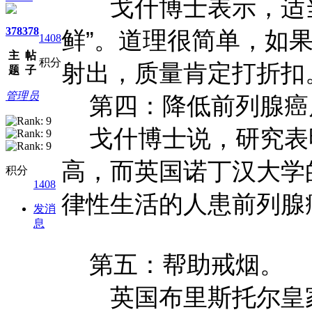
戈什博士表示，适当
378
378
鲜”。道理很简单，如
1408
主
帖
积分
射出，质量肯定打折扣
题
子
管理员
第四：降低前列腺
戈什博士说，研究表
高，而英国诺丁汉大学
积分
1408
律性生活的人患前列腺
发消
息
第五：帮助戒烟。
英国布里斯托尔皇家