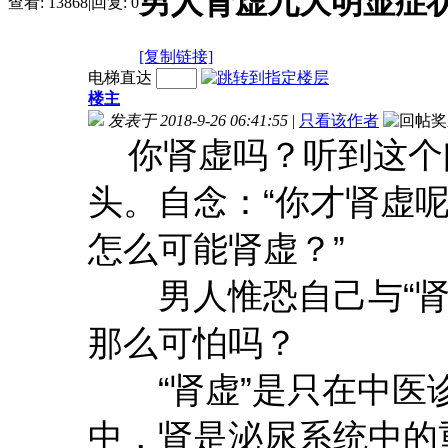
男人肾虚九大明显症
查看:
13868
|
回复:
0
[复制链接]
电梯直达
楼主
发表于 2018-9-26 06:41:55
|
只看该作者
你肾虚吗？听到这个问
头。自念：“你才肾虚
怎么可能肾虚？”
男人惟恐自己与“肾虚
那么可怕吗？
“肾虚”是只在中医诊
中，肾是泌尿系统中的