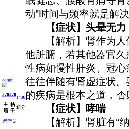
眠健忘、腰酸背痛等肾
动”时间与频率就是解
【症状】头晕无力
【解析】肾作为人体
他脏腑，若其他器官久
性病如慢性肝炎、冠心
往往伴随有肾虚症状。
admin
的疾病是根本之道，否
378
378
1408
主
帖
【症状】哮喘
积分
题
子
【解析】肾脏有“纳气
管理员