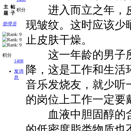
进入而立之年，皮
主
帖
积分
题
子
现皱纹。这时应该少
管理员
止皮肤干燥。
这一年龄的男子所
积分
1408
降，这是工作和生活
发消
息
音乐发烧友，就少听
的岗位上工作一定要
血液中胆固醇的含
的低密度脂类物质也