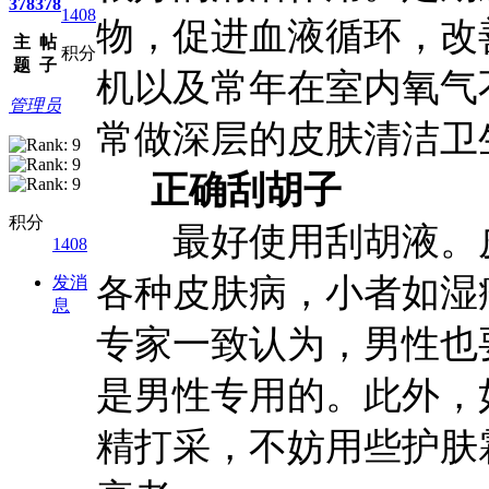
378
378
1408
物，促进血液循环，改
主
帖
积分
题
子
机以及常年在室内氧气
管理员
常做深层的皮肤清洁卫
正确刮胡子
积分
最好使用刮胡液。皮
1408
各种皮肤病，小者如湿
发消
息
专家一致认为，男性也
是男性专用的。此外，
精打采，不妨用些护肤