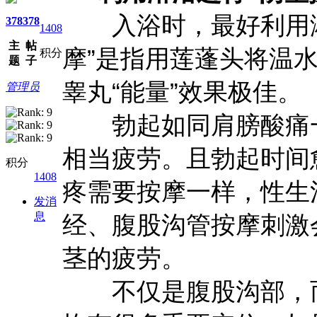
入浴时，最好利用淋
378
378
1408
主
帖
摩”是指用莲蓬头将温
积分
题
子
睾丸“能量”效果极佳。
管理员
勃起如同肩膀酸痛一
相当疲劳。且勃起时间
积分
1408
疼需要按摩一样，性生
发消
息
经、腹股沟管按摩刺激
茎的疲劳。
不仅是腹股沟部，而