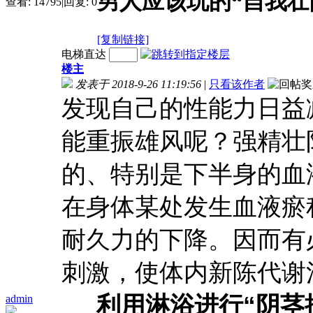
男人应该玩的“自我壮
查看:
14795
|
回复:
0
[复制链接]
电梯直达
楼主
发表于 2018-9-26 11:19:56
|
只看该作者
发现自己的性能力日益
能重振雄风呢？强精壮
的、特别是下半身的血
在身体某处发生血液瘀
耐久力的下降。因而有
刺激，使体内新陈代谢
利用淋浴进行“阴茎
admin