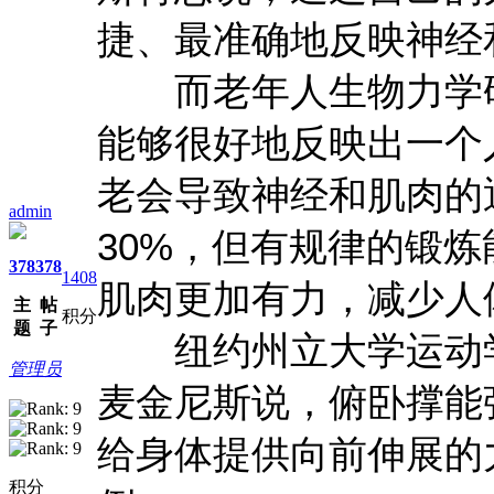
捷、最准确地反映神经
而老年人生物力学研
能够很好地反映出一个
老会导致神经和肌肉的退
admin
30%，但有规律的锻
378
378
1408
肌肉更加有力，减少人
主
帖
积分
题
子
纽约州立大学运动学
管理员
麦金尼斯说，俯卧撑能
给身体提供向前伸展的
积分