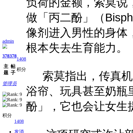
负荷的金额，索莫说
做「丙二酚」（Bisp
像剂进入男性的身体
admin
根本失去生育能力。
378
378
1408
主
帖
积分
索莫指出，传真机
题
子
管理员
浴帘、玩具甚至奶瓶
酚」，它也会让女生
积分
1408
发消