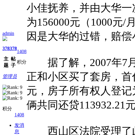
小佳抚养，并由大华一
为156000元（100
因是大华的过错，赔偿
admin
378
378
1408
主
帖
据了解，2007年7
积分
题
子
正和小区买了套房，首付
管理员
元，房子所有权人登记
俩共同还贷113932.
积分
1408
发消
西山区法院受理了此
息