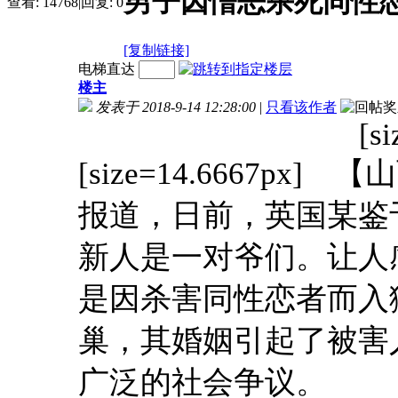
男子因憎恶杀死同性
查看:
14768
|
回复:
0
[复制链接]
电梯直达
楼主
发表于 2018-9-14 12:28:00
|
只看该作者
[s
[size=14.6667p
报道，日前，英国某鉴
新人是一对爷们。让人
是因杀害同性恋者而入
巢，其婚姻引起了被害
广泛的社会争议。