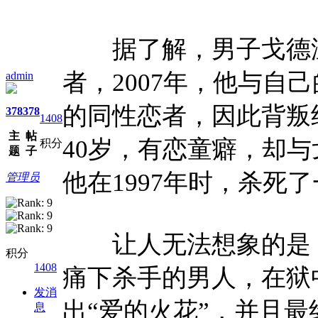
据了解，男子戈德温
者，2007年，他与自
admin
的同性恋者，因此背叛
378
378
1408
主
帖
40岁，有恋童癖，却
积分
题
子
他在1997年时，杀死
管理员
让人无法想象的是，
积分
1408
痛下杀手的男人，在狱
发消
出“爱的火花”，并且
息