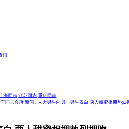
资讯
上海同志
江苏同志
重庆同志
辽宁同志会所 新闻
›
人大男生向另一男生表白 两人甜蜜相拥热烈