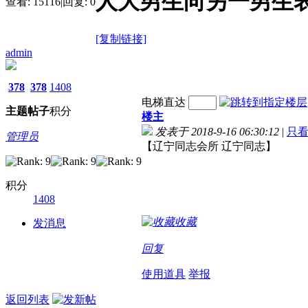
人大男生向另一男生
查看:
15116
|
回复:
0
[复制链接]
admin
378
378
1408
电梯直达
主题
帖子
积分
楼主
发表于 2018-9-16 06:30:12
|
只
管理员
【辽宁同志会所 辽宁同
志】
积分
1408
收藏
发消息
回复
使用道具
举报
返回列表