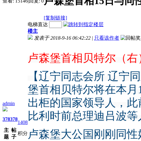
卢森堡首相15日与同
查看:
15146
|
回复:
0
[复制链接]
电梯直达
楼主
发表于 2018-9-16 06:42:22
|
只看该作者
卢森堡首相贝特尔（右
【辽宁同志会所 辽宁
堡首相贝特尔将在本月
出柜的国家领导人，此
admin
比利时前总理迪吕波等
378
378
1408
主
帖
卢森堡大公国刚刚同性
积分
题
子